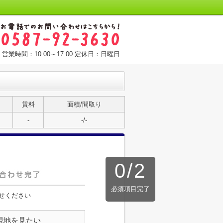
営業時間：10:00～17:00 定休日：日曜日
賃料
面積/間取り
-
-/-
0
/
2
必須項目完了
せください
現地を見たい