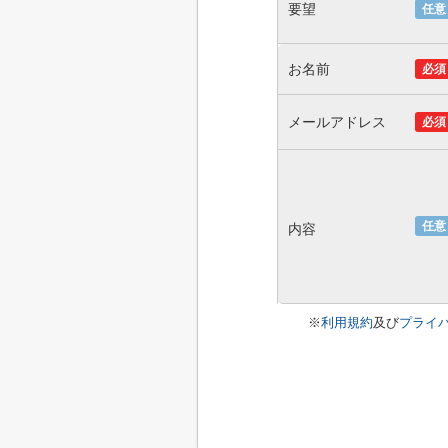
要望
任意
お名前
必須
メールアドレス
必須
任意
内容
※
利用規約
及び
プライ