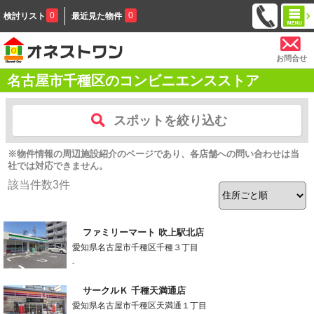
0
0
検討リスト
最近見た物件
お問合せ
名古屋市千種区のコンビニエンスストア
スポットを絞り込む
※物件情報の周辺施設紹介のページであり、各店舗への問い合わせは当
社では対応できません。
該当件数
3
件
ファミリーマート 吹上駅北店
愛知県名古屋市千種区千種３丁目
-
サークルＫ 千種天満通店
愛知県名古屋市千種区天満通１丁目