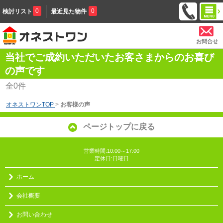
0
0
検討リスト
最近見た物件
お問合せ
当社でご成約いただいたお客さまからのお喜び
の声です
全
0
件
オネストワンTOP
>
お客様の声
ページトップに戻る
営業時間:10:00～17:00
定休日:日曜日
ホーム
会社概要
お問い合わせ