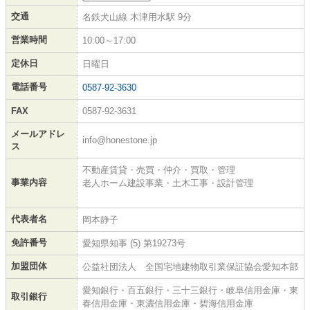
交通
名鉄犬山線 木津用水駅 9分
営業時間
10:00～17:00
定休日
日曜日
電話番号
0587-92-3630
FAX
0587-92-3631
メールアドレ
info@honestone.jp
ス
不動産賃貸・売買・仲介・買取・管理
事業内容
老人ホーム建設事業・土木工事・設計管理
代表者名
岡本静子
免許番号
愛知県知事 (5) 第19273号
加盟団体
公益社団法人 全国宅地建物取引業保証協会愛知本部
愛知銀行・百五銀行・三十三銀行・岐阜信用金庫・東
取引銀行
春信用金庫・東濃信用金庫・碧海信用金庫