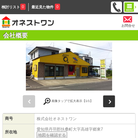
0
0
検討リスト
最近見た物件
お問合せ
会社概要
前
次
画像タップで拡大表示【
1
/1】
商号
株式会社オネストワン
愛知県丹羽郡扶桑町大字高雄字郷東7
所在地
地図を確認する