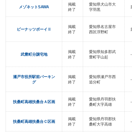
掲載
愛知県犬山市大
メゾネットSAWA
終了
字羽黒
掲載
愛知県名古屋市
ピーナッツボーイⅡ
終了
西区浮野町
掲載
愛知県知多郡武
武豊町分譲宅地
-
終了
豊町字山起
瀬戸市役所駅前パーキン
掲載
愛知県瀬戸市西
-
グ
終了
追分町
掲載
愛知県丹羽郡扶
扶桑町高雄扶桑台Ａ区画
-
終了
桑町大字高雄
掲載
愛知県丹羽郡扶
扶桑町高雄扶桑台Ｃ区画
-
終了
桑町大字高雄