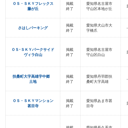
ＯＳ・ＳＫＹフレックス
掲載
愛知県名古屋市
藤が丘
終了
守山区本地が丘
掲載
愛知県犬山市大
さはしパーキング
-
終了
字橋爪
ＯＳ･ＳＫＹパークサイド
掲載
愛知県名古屋市
ヴィラ白山
終了
守山区白山
扶桑町大字高雄字中郷
掲載
愛知県丹羽郡扶
-
土地
終了
桑町大字高雄
ＯＳ・ＳＫＹマンション
掲載
愛知県あま市甚
甚目寺
終了
目寺
掲載
愛知県長久手市