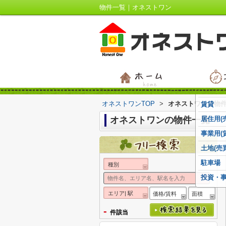
物件一覧｜オネストワン
オネストワンTOP
>
オネストワンの物
賃貸
オネストワンの物件一覧
居住用(
事業用(
土地(売買
駐車場
種別
投資・
エリア| 駅
価格/賃料
面積
-
件該当