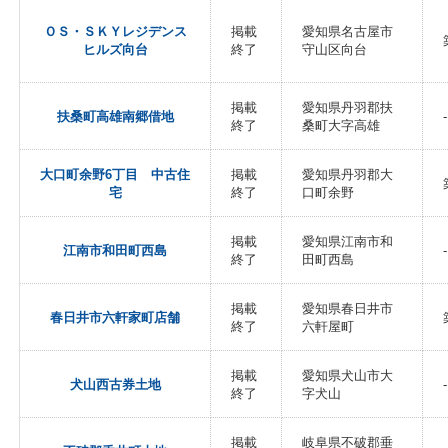
ＯＳ・ＳＫＹレジデンス
掲載
愛知県名古屋市
ヒルズ向台
終了
守山区向台
掲載
愛知県丹羽郡扶
扶桑町高雄南郷借地
-
終了
桑町大字高雄
大口町余野6丁目 中古住
掲載
愛知県丹羽郡大
宅
終了
口町余野
掲載
愛知県江南市和
江南市和田町西島
-
終了
田町西島
掲載
愛知県春日井市
春日井市六軒家町店舗
終了
六軒屋町
掲載
愛知県犬山市大
犬山西古券土地
-
終了
字犬山
掲載
岐阜県不破郡垂