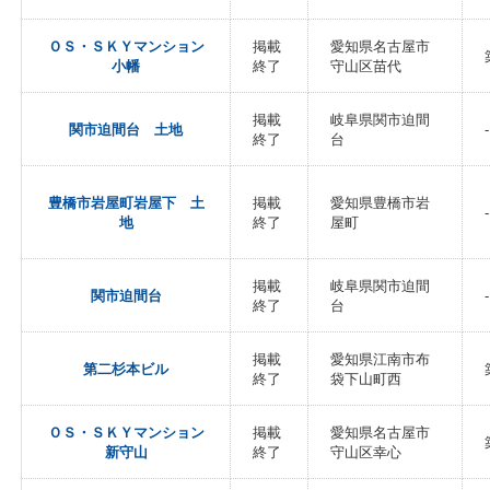
ＯＳ・ＳＫＹマンション
掲載
愛知県名古屋市
小幡
終了
守山区苗代
掲載
岐阜県関市迫間
関市迫間台 土地
-
終了
台
豊橋市岩屋町岩屋下 土
掲載
愛知県豊橋市岩
-
地
終了
屋町
掲載
岐阜県関市迫間
関市迫間台
-
終了
台
掲載
愛知県江南市布
第二杉本ビル
終了
袋下山町西
ＯＳ・ＳＫＹマンション
掲載
愛知県名古屋市
新守山
終了
守山区幸心