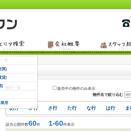
件一覧
売買)
賃貸)
)
物件一覧
販売中の物件のみ表示
物件名で絞り込む
事業用
あ行
か行
さ行
た行
な行
は行
ま
60
1-60
該当公開件数
件
件表示