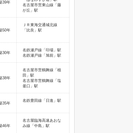
築39年
名古屋市営東山線「藤
が丘」駅
ＪＲ東海交通城北線
築50年
「比良」駅
名鉄瀬戸線「印場」駅
築30年
名鉄瀬戸線「旭前」駅
名古屋市営鶴舞線「植
田」駅
築38年
名古屋市営鶴舞線「塩
釜口」駅
名鉄豊田線「日進」駅
築35年
名古屋臨海高速あおな
築46年
み線「中島」駅