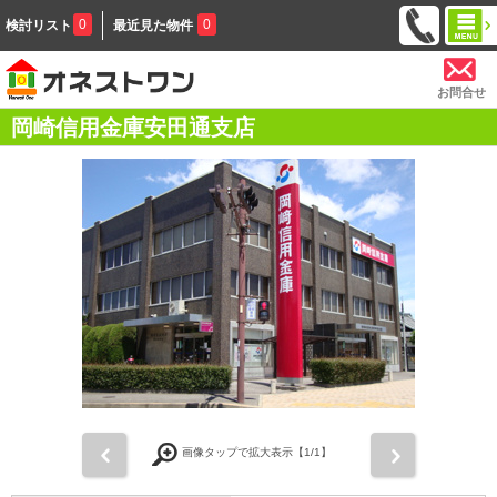
0
0
検討リスト
最近見た物件
お問合せ
岡崎信用金庫安田通支店
前
次
画像タップで拡大表示【
1
/1】