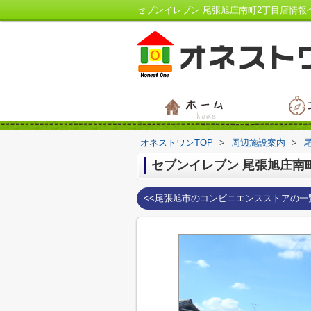
セブンイレブン 尾張旭庄南町2丁目店情報
オネストワンTOP
>
周辺施設案内
>
セブンイレブン 尾張旭庄南
<<尾張旭市のコンビニエンスストアの一