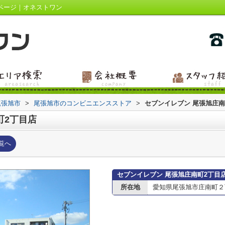
ページ｜オネストワン
尾張旭市
>
尾張旭市のコンビニエンスストア
>
セブンイレブン 尾張旭庄南
町2丁目店
覧へ
セブンイレブン 尾張旭庄南町2丁目
所在地
愛知県尾張旭市庄南町２