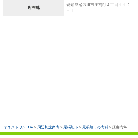
愛知県尾張旭市庄南町４丁目１１２
所在地
－１
オネストワンTOP
>
周辺施設案内
>
尾張旭市
>
尾張旭市の内科
>
庄南内科