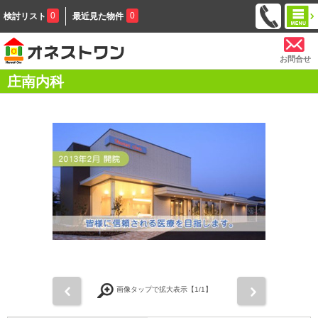
0
0
検討リスト
最近見た物件
お問合せ
庄南内科
前
次
画像タップで拡大表示【
1
/1】