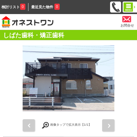
0
0
検討リスト
最近見た物件
お問合せ
しばた歯科・矯正歯科
前
次
画像タップで拡大表示【
1
/1】