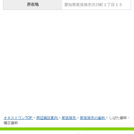
所在地
愛知県尾張旭市渋川町２丁目１５
オネストワンTOP
>
周辺施設案内
>
尾張旭市
>
尾張旭市の歯科
>
しばた歯科・
矯正歯科