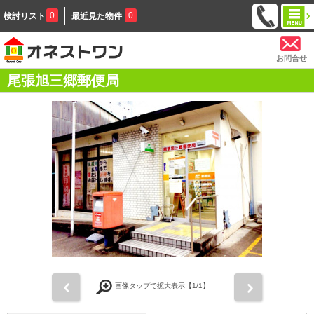
0
0
検討リスト
最近見た物件
お問合せ
尾張旭三郷郵便局
前
次
画像タップで拡大表示【
1
/1】