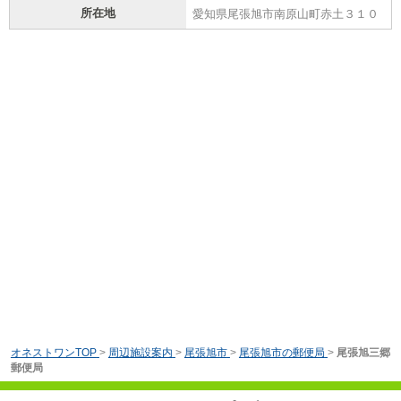
所在地
愛知県尾張旭市南原山町赤土３１０
オネストワンTOP
>
周辺施設案内
>
尾張旭市
>
尾張旭市の郵便局
>
尾張旭三郷
郵便局