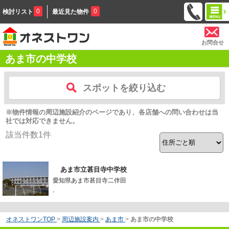
0
0
検討リスト
最近見た物件
お問合せ
あま市の中学校
スポットを絞り込む
※物件情報の周辺施設紹介のページであり、各店舗への問い合わせは当
社では対応できません。
該当件数
1
件
あま市立甚目寺中学校
愛知県あま市甚目寺二伴田
-
オネストワンTOP
>
周辺施設案内
>
あま市
>
あま市の中学校