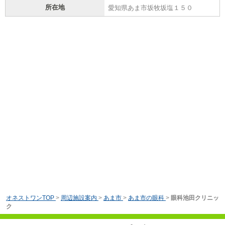
所在地
愛知県あま市坂牧坂塩１５０
オネストワンTOP
>
周辺施設案内
>
あま市
>
あま市の眼科
>
眼科池田クリニッ
ク