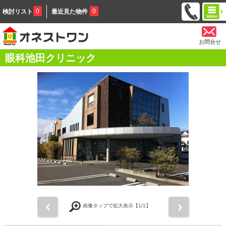
0
0
検討リスト
最近見た物件
お問合せ
眼科池田クリニック
前
次
画像タップで拡大表示【
1
/1】