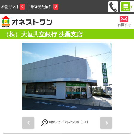
0
0
検討リスト
最近見た物件
お問合せ
（株）大垣共立銀行 扶桑支店
前
次
画像タップで拡大表示【
1
/1】