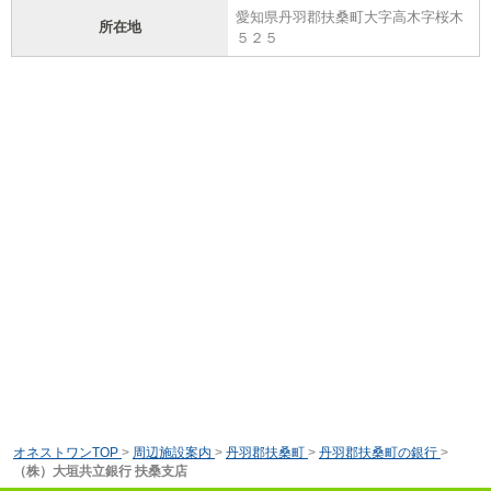
愛知県丹羽郡扶桑町大字高木字桜木
所在地
５２５
オネストワンTOP
>
周辺施設案内
>
丹羽郡扶桑町
>
丹羽郡扶桑町の銀行
>
（株）大垣共立銀行 扶桑支店