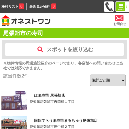
0
0
検討リスト
最近見た物件
お問合せ
尾張旭市の寿司
スポットを絞り込む
※物件情報の周辺施設紹介のページであり、各店舗への問い合わせは当
社では対応できません。
該当件数
2
件
はま寿司 尾張旭店
愛知県尾張旭市吉岡町１丁目
-
回転でらうま寿司まるちゅう尾張旭店
愛知県尾張旭市庄中町２丁目