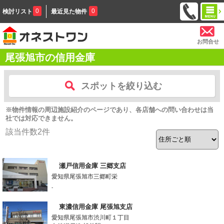
0
0
検討リスト
最近見た物件
お問合せ
尾張旭市の信用金庫
スポットを絞り込む
※物件情報の周辺施設紹介のページであり、各店舗への問い合わせは当
社では対応できません。
該当件数
2
件
瀬戸信用金庫 三郷支店
愛知県尾張旭市三郷町栄
-
東濃信用金庫 尾張旭支店
愛知県尾張旭市渋川町１丁目