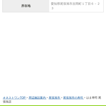
愛知県尾張旭市吉岡町１丁目６－２
所在地
３
オネストワンTOP
>
周辺施設案内
>
尾張旭市
>
尾張旭市の寿司
>
はま寿司 尾
張旭店