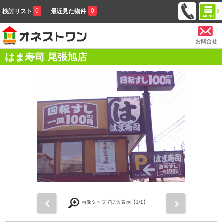
0
0
検討リスト
最近見た物件
お問合せ
はま寿司 尾張旭店
前
次
画像タップで拡大表示【
1
/1】