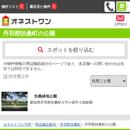
0
0
検討リスト
最近見た物件
お問合せ
丹羽郡扶桑町の公園
スポットを絞り込む
※物件情報の周辺施設紹介のページであり、各店舗への問い合わせは当
社では対応できません。
該当件数
1
件
扶桑緑地公園
愛知県丹羽郡扶桑町大字小淵字小淵新開
-
オネストワンTOP
>
周辺施設案内
>
丹羽郡扶桑町
>
丹羽郡扶桑町の公園