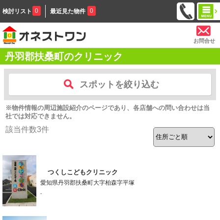
0
0
検討リスト
最近見た物件
お問合せ
丹羽郡扶桑町のクリニック
スポットを絞り込む
※物件情報の周辺施設紹介のページであり、各店舗への問い合わせは当
社では対応できません。
該当件数
3
件
つくしこどもクリニック
愛知県丹羽郡扶桑町大字柏森字平塚
-