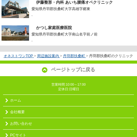
伊藤整形・内科 あいち腰痛オペクリニック
愛知県丹羽郡扶桑町大字高雄字郷東
-
かつし家庭医療医院
愛知県丹羽郡扶桑町大字南山名字前ノ前
-
オネストワンTOP
>
周辺施設案内
>
丹羽郡扶桑町
>
丹羽郡扶桑町のクリニック
ページトップに戻る
営業時間:10:00～17:00
定休日:日曜日
ホーム
会社概要
お問い合わせ
PCサイト